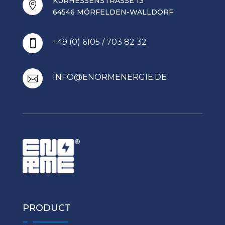
KURHESSENSTRASSE 13

64546 MÖRFELDEN-WALLDORF
+49 (0) 6105 / 703 82 32

INFO@ENORMENERGIE.DE

PRODUCT